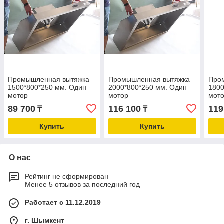
Промышленная вытяжка
Промышленная вытяжка
Про
1500*800*250 мм. Один
2000*800*250 мм. Один
1800
мотор
мотор
мот
89 700
116 100
119
₸
₸
Купить
Купить
О нас
Рейтинг не сформирован
Менее 5 отзывов за последний год
Работает с 11.12.2019
г. Шымкент