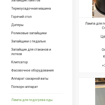
Запайщик пакетов
Термоусадочная машина
Горячий стол
Лампа для п
Датеры
С
Роликовые запайщики
Це
Запайщики с педалью
Запайщик для стаканов и
О
лотков
Клипсатор
+
Фасовочное оборудования
Аппарат сахарной ваты
Попкорн аппарат
Лампа для подогрева еды