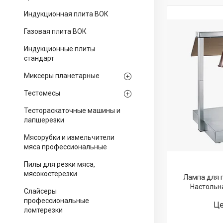
Индукционная плита ВОК
Газовая плита ВОК
Индукционные плиты
стандарт
Миксеры планетарные
Тестомесы
Тестораскаточные машины и
лапшерезки
Мясорубки и измельчители
мяса профессиональные
Пилы для резки мяса,
мясокостерезки
Лампа для 
Настольна
Слайсеры
профессиональные
Це
ломтерезки