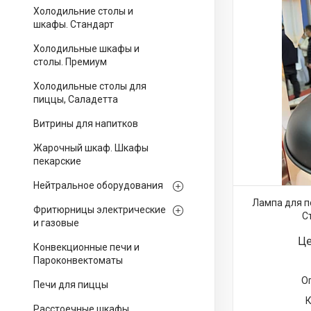
Холодильние столы и
шкафы. Стандарт
Холодильные шкафы и
столы. Премиум
Холодильные столы для
пиццы, Саладетта
Витрины для напитков
Жарочный шкаф. Шкафы
пекарские
Нейтральное оборудования
Лампа для п
Фритюрницы электрические
С
и газовые
Це
Конвекционные печи и
Пароконвектоматы
О
Печи для пиццы
Расстоечные шкафы