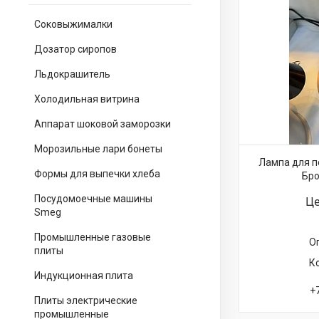
Соковыжималки
Дозатор сиропов
Льдокрашитель
Холодильная витрина
Аппарат шоковой заморозки
Морозильные лари бонеты
Лампа для п
Формы для выпечки хлеба
Бро
Посудомоечные машины
Це
Smeg
Промышленные газовые
О
плиты
Индукционная плита
+
Плиты электрические
промышленные