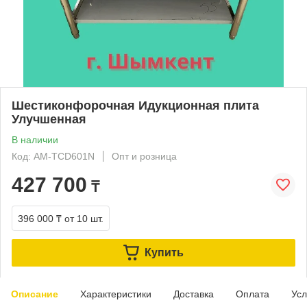
Шестиконфорочная Идукционная плита
Улучшенная
В наличии
Код: AM-TCD601N
Опт и розница
427 700
₸
396 000 ₸
от 10 шт.
Купить
Описание
Характеристики
Доставка
Оплата
Усл