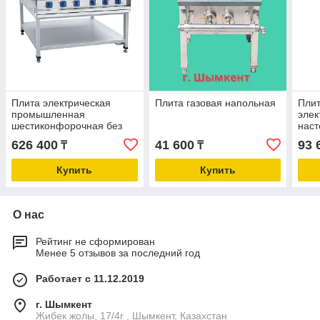
Плита электрическая
Плита газовая напольная
Плит
промышленная
элек
шестиконфорочная без
наст
жарочного шкафа ЭП-6П
5000
626 400
41 600
93 
₸
₸
на подставке Abat
Купить
Купить
О нас
Рейтинг не сформирован
Менее 5 отзывов за последний год
Работает с 11.12.2019
г. Шымкент
Жибек жолы, 17/4г , Шымкент, Казахстан