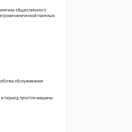
приятиях общественного
лектромеханической панелью
добства обслуживания
и в период простоя машины