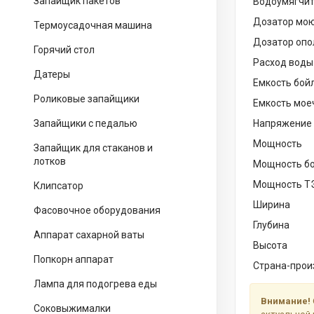
Запайщик пакетов
Водоумягчит
Дозатор мою
Термоусадочная машина
Дозатор опо
Горячий стол
Расход воды
Датеры
Емкость бой
Роликовые запайщики
Емкость мое
Запайщики с педалью
Напряжение
Мощность
Запайщик для стаканов и
лотков
Мощность б
Мощность Т
Клипсатор
Ширина
Фасовочное оборудования
Глубина
Аппарат сахарной ваты
Высота
Попкорн аппарат
Страна-прои
Лампа для подогрева еды
Внимание!
Соковыжималки