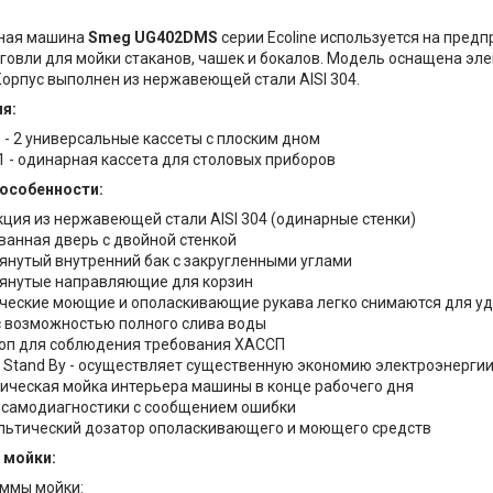
ная машина
Smeg UG402DMS
серии Ecoline используется на пред
рговли для мойки стаканов, чашек и бокалов. Модель оснащена э
Корпус выполнен из нержавеющей стали AISI 304.
я:
 - 2 универсальные кассеты с плоским дном
 - одинарная кассета для столовых приборов
 особенности:
кция из нержавеющей стали AISI 304 (одинарные стенки)
ванная дверь с двойной стенкой
янутый внутренний бак с закругленными углами
янутые направляющие для корзин
ческие моющие и ополаскивающие рукава легко снимаются для у
с возможностью полного слива воды
оп для соблюдения требования ХАССП
 Stand By - осуществляет существенную экономию электроэнерги
ическая мойка интерьера машины в конце рабочего дня
 самодиагностики с сообщением ошибки
льтический дозатор ополаскивающего и моющего средств
 мойки:
аммы мойки: