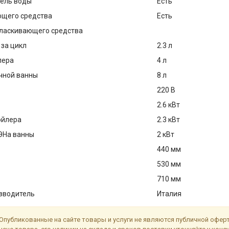
ель воды
Есть
щего средства
Есть
ласкивающего средства
 за цикл
2.3 л
лера
4 л
чной ванны
8 л
220 В
2.6 кВт
ойлера
2.3 кВт
ЭНа ванны
2 кВт
440 мм
530 мм
710 мм
зводитель
Италия
Опубликованные на сайте товары и услуги не являются публичной офе