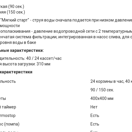
кая (90 сек.)
яя (150 сек.)
"Мягкий старт" - струя воды сначала подается при низком давлен
 мощности
 ополаскивания - давление водопроводной сети с 2 температурным
енчатая система фильтрации, интегрированная в насос слива, для 
уровня воды в баке
ные характеристики:
ительность: 40 / 24 кассет/час
 высота загрузки: 310 мм
 характеристики
льность
24 корзины в час, 40 
90 / 150 сек.
еты
400х400 мм
 таймер
Нет
rmostop
Есть
ос (помпа)
Есть