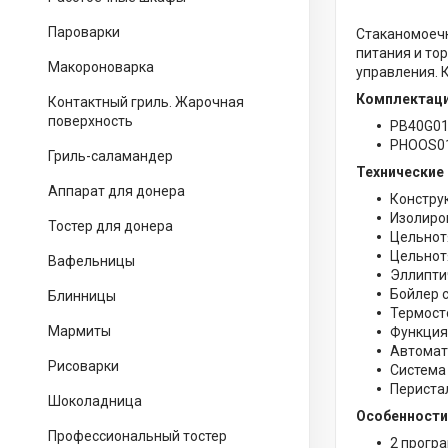
Пароварки
Стаканомоеч
питания и то
Макороноварка
управления. 
Комплектаци
Контактный гриль. Жарочная
поверхность
PB40G01
PHOOS01
Гриль-саламандер
Технические
Аппарат для донера
Констру
Изолиро
Тостер для донера
Цельнот
Цельнот
Вафельницы
Эллипти
Бойлер 
Блинницы
Термост
Мармиты
Функция
Автомат
Рисоварки
Система
Периста
Шоколадница
Особенности
Профессиональный тостер
2 прогр