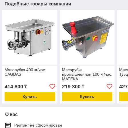
Подобные товары компании
Мясорубка 400 кг/час.
Мясорубка
Мясо
CAGDAS
промышленная 100 кг/час.
Тур
MATEKA
414 800
219 300
427
₸
₸
Купить
Купить
О нас
Рейтинг не сформирован