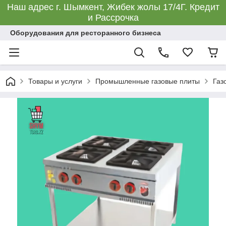
Наш адрес г. Шымкент, Жибек жолы 17/4Г. Кредит
и Рассрочка
Оборудования для ресторанного бизнеса
Товары и услуги
Промышленные газовые плиты
Газ