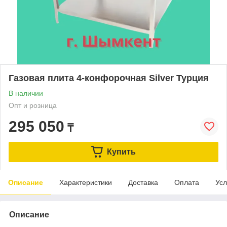
Газовая плита 4-конфорочная Silver Турция
В наличии
Опт и розница
295 050
₸
Купить
Описание
Характеристики
Доставка
Оплата
Усл
Описание