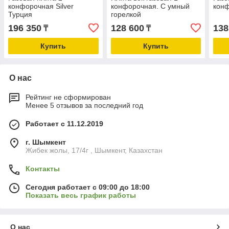
конфорочная Silver
конфорочная. С умный
кон
Турция
горелкой
196 350
128 600
138
₸
₸
Купить
Купить
О нас
Рейтинг не сформирован
Менее 5 отзывов за последний год
Работает с 11.12.2019
г. Шымкент
Жибек жолы, 17/4г , Шымкент, Казахстан
Контакты
Сегодня работает с 09:00 до 18:00
Показать весь график работы
О нас