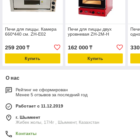
Печи для пиццы. Камера
Печи для пиццы двух
Печи
660*440 см. ZH-E02
уровневая ZH-2M-H
одно
259 200
162 000
330
₸
₸
Купить
Купить
О нас
Рейтинг не сформирован
Менее 5 отзывов за последний год
Работает с 11.12.2019
г. Шымкент
Жибек жолы, 17/4г , Шымкент, Казахстан
Контакты