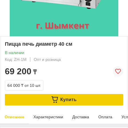
Пицца печь диаметр 40 см
В наличии
Код: ZH-1M
Опт и розница
69 200
₸
64 000 ₸
от 10 шт.
Купить
Описание
Характеристики
Доставка
Оплата
Усл