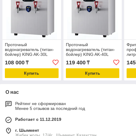
Проточный
Проточный
Фри
водонагреватель (титан-
водонагреватель (титан-
про
бойлер) KING AK-30L
бойлер) KING AK-40L
литр
108 000
119 400
145
₸
₸
Купить
Купить
О нас
Рейтинг не сформирован
Менее 5 отзывов за последний год
Работает с 11.12.2019
г. Шымкент
Жибек жолы, 17/4г , Шымкент, Казахстан