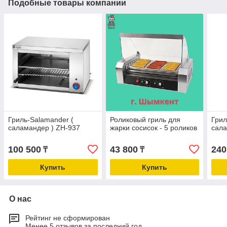
Подобные товары компании
Гриль-Salamander (
Роликовый гриль для
Грил
саламандер ) ZH-937
жарки сосисок - 5 роликов
сала
100 500
43 800
240
₸
₸
Купить
Купить
О нас
Рейтинг не сформирован
Менее 5 отзывов за последний год