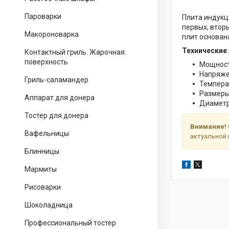
Пароварки
Плита индукц
первых, втор
Макороноварка
плит основан
Технические
Контактный гриль. Жарочная
поверхность
Мощность
Напряже
Гриль-саламандер
Темпера
Размеры
Аппарат для донера
Диаметр 
Тостер для донера
Внимание!
Вафельницы
актуальной 
Блинницы
Мармиты
Рисоварки
Шоколадница
Профессиональный тостер