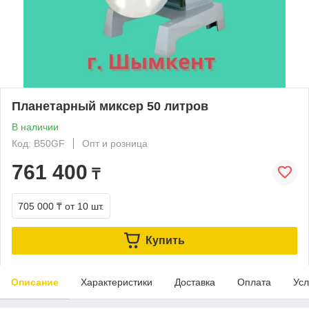
Планетарный миксер 50 литров
В наличии
Код: B50GF
Опт и розница
761 400
₸
705 000 ₸
от 10 шт.
Купить
Описание
Характеристики
Доставка
Оплата
Усл