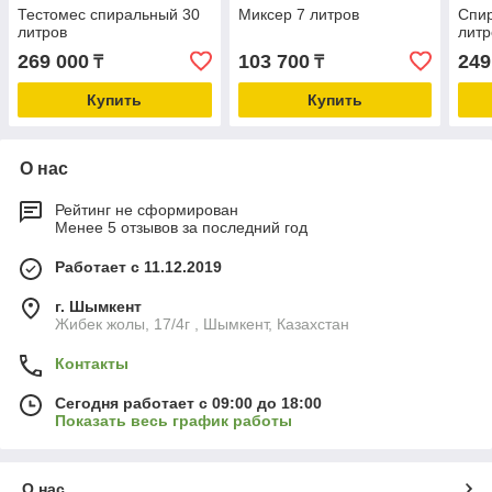
Тестомес спиральный 30
Миксер 7 литров
Спир
литров
литр
269 000
103 700
249
₸
₸
Купить
Купить
О нас
Рейтинг не сформирован
Менее 5 отзывов за последний год
Работает с 11.12.2019
г. Шымкент
Жибек жолы, 17/4г , Шымкент, Казахстан
Контакты
Сегодня работает с 09:00 до 18:00
Показать весь график работы
О нас