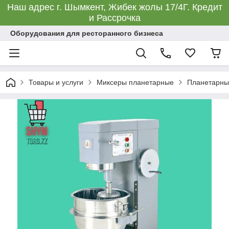
Наш адрес г. Шымкент, Жибек жолы 17/4Г. Кредит
и Рассрочка
Оборудования для ресторанного бизнеса
Товары и услуги
Миксеры планетарные
Планетарны