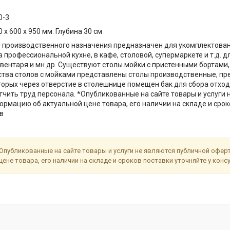
0-3
 х 600 х 950 мм. Глубина 30 см
 производственного назначения предназначен для укомплектова
 профессиональной кухне, в кафе, столовой, супермаркете и т.д. д
нвентаря и мн.др. Существуют столы мойки с пристенными бортами, 
тва столов с мойками представлены столы производственные, пр
оторых через отверстие в столешнице помещен бак для сбора отхо
гчить труд персонала. *Опубликованные на сайте товары и услуги 
ормацию об актуальной цене товара, его наличии на складе и срок
в
Опубликованные на сайте товары и услуги не являются публичной офе
цене товара, его наличии на складе и сроков поставки уточняйте у кон