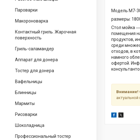
Пароварки
Модель M7-3
размеры: 1800
Макороноварка
Стол мойка ―
Контактный гриль. Жарочная
помещения на
поверхность
продуктов, и
среди множес
Гриль-саламандер
отходов, в к
намного обле
Аппарат для донера
офертой. Инф
консультанто
Тостер для донера
Вафельницы
Внимание!
Блинницы
актуальной 
Мармиты
Рисоварки
Шоколадница
Профессиональный тостер