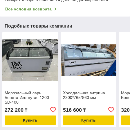
Все условия возврата
Подобные товары компании
Морозильный ларь
Холодильная витрина
Мор
Бонета Изогнутая 1200.
2300*765*860 мм
Боне
SD-400
272 200
516 600
320
₸
₸
Купить
Купить