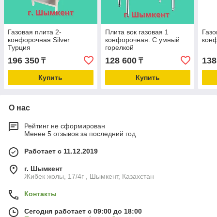
Газовая плита 2-
Плита вок газовая 1
Газо
конфорочная Silver
конфорочная. С умный
кон
Турция
горелкой
196 350
128 600
138
₸
₸
Купить
Купить
О нас
Рейтинг не сформирован
Менее 5 отзывов за последний год
Работает с 11.12.2019
г. Шымкент
Жибек жолы, 17/4г , Шымкент, Казахстан
Контакты
Сегодня работает с 09:00 до 18:00