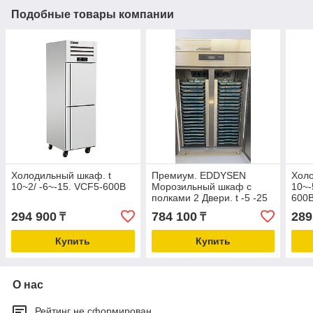
Подобные товары компании
Холодильный шкаф. t
Премиум. EDDYSEN
Холо
10~2/ -6~-15. VCF5-600B
Морозильный шкаф с
10~-
полками 2 Двери. t -5 -25
600
°C. EDD2-25
294 900
784 100
289
₸
₸
Купить
Купить
О нас
Рейтинг не сформирован