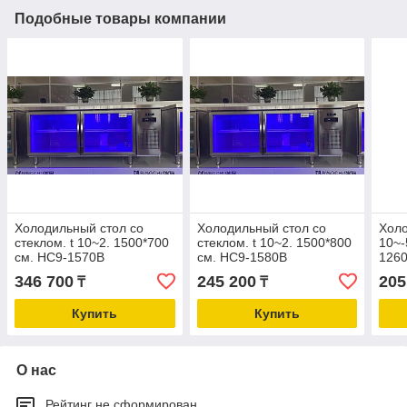
Подобные товары компании
Холодильный стол со
Холодильный стол со
Холо
стеклом. t 10~2. 1500*700
стеклом. t 10~2. 1500*800
10~-
см. HC9-1570B
см. HC9-1580B
126
346 700
245 200
205
₸
₸
Купить
Купить
О нас
Рейтинг не сформирован