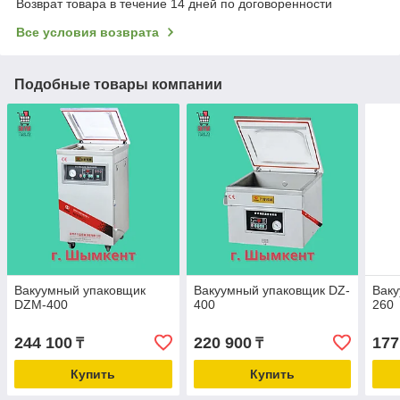
Возврат товара в течение 14 дней по договоренности
Все условия возврата
Подобные товары компании
Вакуумный упаковщик
Вакуумный упаковщик DZ-
Ваку
DZM-400
400
260
244 100
220 900
177
₸
₸
Купить
Купить